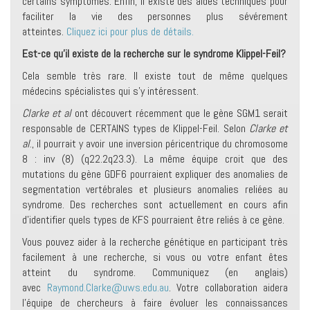
certains symptômes. Enfin, il existe des aides techniques pour
faciliter la vie des personnes plus sévérement
atteintes.
Cliquez ici pour plus de détails.
Est-ce qu’il existe de la recherche sur le syndrome Klippel-Feil?
Cela semble très rare. Il existe tout de même quelques
médecins spécialistes qui s’y intéressent.
Clarke et al
ont découvert récemment que le gène SGM1 serait
responsable de CERTAINS types de Klippel-Feil. Selon
Clarke et
al
., il pourrait y avoir une inversion péricentrique du chromosome
8 : inv (8) (q22.2q23.3). La même équipe croit que des
mutations du gène GDF6 pourraient expliquer des anomalies de
segmentation vertébrales et plusieurs anomalies reliées au
syndrome. Des recherches sont actuellement en cours afin
d’identifier quels types de KFS pourraient être reliés à ce gène.
Vous pouvez aider à la recherche génétique en participant très
facilement à une recherche, si vous ou votre enfant êtes
atteint du syndrome. Communiquez (en anglais)
avec
Raymond.Clarke@uws.edu.au
. Votre collaboration aidera
l’équipe de chercheurs à faire évoluer les connaissances