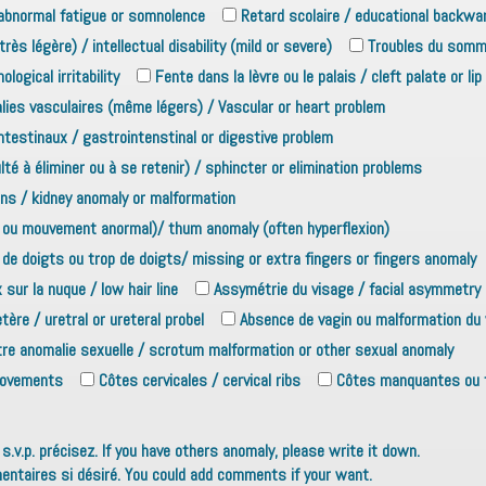
abnormal fatigue or somnolence
Retard scolaire / educational backw
rès légère) / intellectual disability (mild or severe)
Troubles du somme
ological irritability
Fente dans la lèvre ou le palais / cleft palate or lip
ies vasculaires (même légers) / Vascular or heart problem
testinaux / gastrointenstinal or digestive problem
lté à éliminer ou à se retenir) / sphincter or elimination problems
ins / kidney anomaly or malformation
n ou mouvement anormal)/ thum anomaly (often hyperflexion)
de doigts ou trop de doigts/ missing or extra fingers or fingers anomaly
sur la nuque / low hair line
Assymétrie du visage / facial asymmetry
tère / uretral or ureteral probel
Absence de vagin ou malformation du 
re anomalie sexuelle / scrotum malformation or other sexual anomaly
movements
Côtes cervicales / cervical ribs
Côtes manquantes ou f
s.v.p. précisez. If you have others anomaly, please write it down.
entaires si désiré. You could add comments if your want.