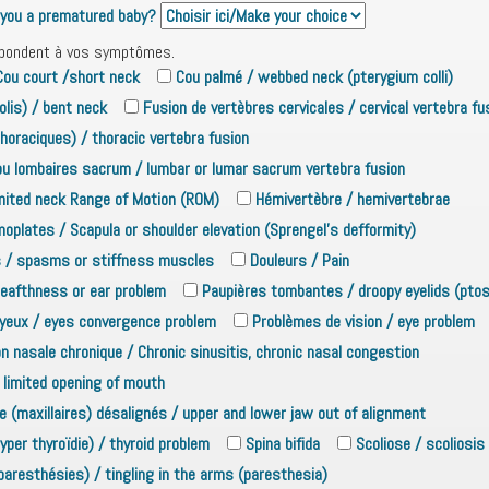
you a prematured baby?
spondent à vos symptômes.
Cou court /short neck
Cou palmé / webbed neck (pterygium colli)
olis) / bent neck
Fusion de vertèbres cervicales / cervical vertebra fu
horaciques) / thoracic vertebra fusion
ou lombaires sacrum / lumbar or lumar sacrum vertebra fusion
limited neck Range of Motion (ROM)
Hémivertèbre / hemivertebrae
oplates / Scapula or shoulder elevation (Sprengel's defformity)
 / spasms or stiffness muscles
Douleurs / Pain
Deafthness or ear problem
Paupières tombantes / droopy eyelids (ptos
yeux / eyes convergence problem
Problèmes de vision / eye problem
n nasale chronique / Chronic sinusitis, chronic nasal congestion
/ limited opening of mouth
re (maxillaires) désalignés / upper and lower jaw out of alignment
yper thyroïdie) / thyroid problem
Spina bifida
Scoliose / scoliosis
aresthésies) / tingling in the arms (paresthesia)