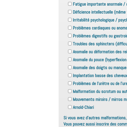
Fatigue importante anormale / 
Déficience intellectuelle (même t
Irritabilité psychologique / psych
Problèmes cardiaques ou anomal
Problèmes digestifs ou gastroin
Troubles des sphincters (difficu
Anomalie ou déformation des re
Anomalie du pouce (hyperflexio
Anomalie des doigts ou manque 
Implantation basse des cheveux 
Problèmes de l'urètre ou de l'ure
Malformation du scrotum ou aut
Mouvements miroirs / mirros 
Arnold-Chiari
Si vous avez d'autres malformations, 
Vous pouvez aussi inscrire des comm