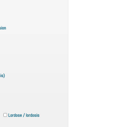
sion
is)
Lordose / lordosis