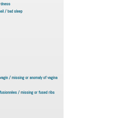
ardness
il / bad sleep
vagin / missing or anomaly of vagina
usionnées / missing or fused ribs