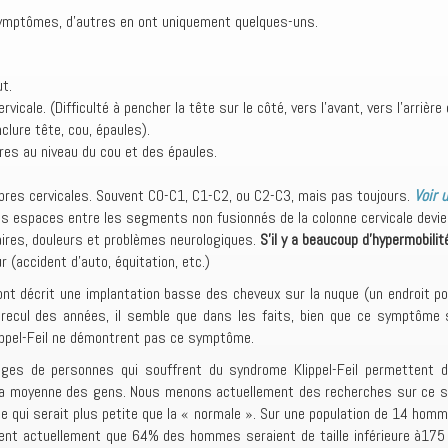
ymptômes, d’autres en ont uniquement quelques-uns.
t.
rvicale. (Difficulté à pencher la tête sur le côté, vers l’avant, vers l’arrière
clure tête, cou, épaules).
res au niveau du cou et des épaules.
èbres cervicales. Souvent C0-C1, C1-C2, ou C2-C3, mais pas toujours.
Voir 
es espaces entre les segments non fusionnés de la colonne cervicale devi
ires, douleurs et problèmes neurologiques.
S’il y a beaucoup d’hypermobilit
 (accident d’auto, équitation, etc.)
l ont décrit une implantation basse des cheveux sur la nuque (un endroit p
 recul des années, il semble que dans les faits, bien que ce symptôme s
ppel-Feil ne démontrent pas ce symptôme.
ges de personnes qui souffrent du syndrome Klippel-Feil permettent de 
 à la moyenne des gens. Nous menons actuellement des recherches sur ce suj
 qui serait plus petite que la « normale ». Sur une population de 14 hom
trent actuellement que 64% des hommes seraient de taille inférieure à1