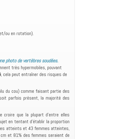
 et/ou en rotation).
une photo de vertèbres soudées.
ennent très hypermobiles, pouvant
é
, cela peut entraîner des risques de
oilu du cou) comme faisant partie des
oit parfois présent, la majorité des
croire que la plupart d’entre elles
et en tentant d’établir la proportion
mes atteints et 43 femmes atteintes,
75 cm et 81% des femmes seraient de