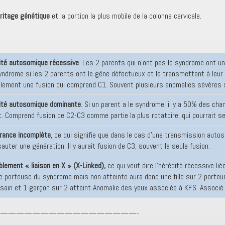
éritage génétique
et la portion la plus mobile de la colonne cervicale.
ité autosomique récessive
. Les 2 parents qui n’ont pas le syndrome ont un
syndrome si les 2 parents ont le gêne défectueux et le transmettent à leur 
lement une fusion qui comprend C1. Souvent plusieurs anomalies sévères s
ité autosomique dominante
. Si un parent a le syndrome, il y a 50% des cha
t. Comprend fusion de C2-C3 comme partie la plus rotatoire, qui pourrait s
rance incomplète
, ce qui signifie que dans le cas d’une transmission aut
auter une génération. Il y aurait fusion de C3, souvent la seule fusion.
lement « liaison en X » (X-Linked),
ce qui veut dire l’hérédité récessive l
 porteuse du syndrome mais non atteinte aura donc une fille sur 2 porteur s
 sain et 1 garçon sur 2 atteint Anomalie des yeux associée à KFS. Associ
—————————————————-