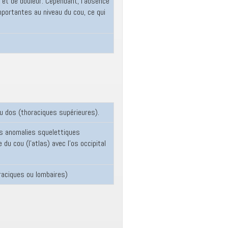
s et de douleur. Cependant, l’absence
portantes au niveau du cou, ce qui
u dos (thoraciques supérieures).
s anomalies squelettiques
u cou (l’atlas) avec l’os occipital
raciques ou lombaires)