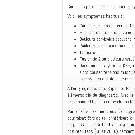
Certaines personnes ont plusieurs s
Voici les symptômes habituels:
Cou court ou pas de cou du tou
Mobilité réduite dans la zone ce
Douleurs cervicales (pouvant in
Raideurs et tensions musculai
Torticolis
Fusion de 2 ou plusieurs vert
Dans certains types de KFS, l
alors causer tensions muscula
paralysie en cas de choc mineur
À l’origine, messieurs Klippel et Fei
éléments-clé du diagnostic. Avec le
personnes atteintes du syndrome Kli
Par ailleurs, les nombreux témoigna
pourraient être de taille inférieure
de gens adultes atteints du syndrome
nos résultats (juillet 2010) démon