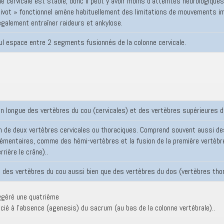
e cervicale est stable, donc il peut y avoir moins d’atteintes neurologique
pivot » fonctionnel amène habituellement des limitations de mouvements im
également entraîner raideurs et ankylose.
ul espace entre 2 segments fusionnés de la colonne cervicale.
n longue des vertèbres du cou (cervicales) et des vertèbres supérieures d
n de deux vertèbres cervicales ou thoraciques. Comprend souvent aussi de
émentaires, comme des hémi-vertèbres et la fusion de la première vertèbre d
rrière le crâne)..
n des vertèbres du cou aussi bien que des vertèbres du dos (vertèbres tho
ggéré une quatrième
cié à l’absence (agenesis) du sacrum (au bas de la colonne vertébrale)..