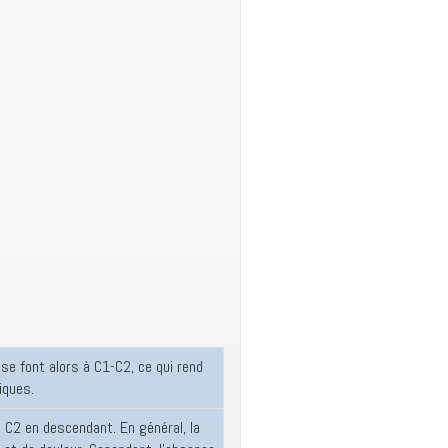
 se font alors à C1-C2, ce qui rend
iques.
e C2 en descendant. En général, la