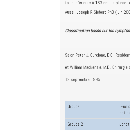
taille inférieure à 163 cm. La plupart
Aussi, Joseph R Siebert PhD (juin 200
Classification basée sur les symptô
Selon Peter J. Curcione, D.O., Residen
et William Mackenzie, M.D., Chirurgie 
13 septembre 1995
Groupe 1
Fusion
cet e
Groupe 2
Joncti