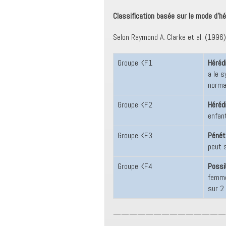
Classification basée sur le mode d’h
Selon Raymond A. Clarke et al. (1996)
Groupe KF1
Héréd
a le 
norma
Groupe KF2
Héréd
enfan
Groupe KF3
Pénét
peut s
Groupe KF4
Possib
femme
sur 2
——————————————