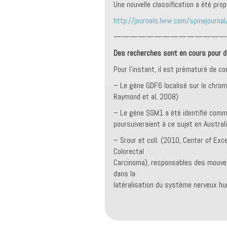
Une nouvelle classification a été pro
http://journals.lww.com/spinejour
——————————————
Des recherches sont en cours pour dé
Pour l’instant, il est prématuré de co
– Le gène GDF6 localisé sur le chrom
Raymond et al, 2008)
– Le gène SGM1 a été identifié comme
poursuiveraient à ce sujet en Austral
– Srour et coll. (2010, Center of Exc
Colorectal
Carcinoma), responsables des mouveme
dans la
latéralisation du système nerveux hu