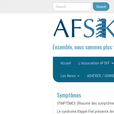
Ensemble, nous sommes plus 
Accueil
L’association AFSKF
Les News
ADHERER / DONN
Symptômes
SYMPTÔMES
(
Résumé des symptômes,
Le syndrome Klippel-Feil présente 