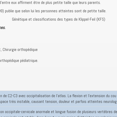
 d’entre eux affirment être de plus petite taille que leurs parents.
9) publie que selon lui les personnes atteintes sont de petite taille.
Génétique et classifications des types de Klippel-Feil (KFS)
mes.
t, Chirurgie orthopédique
orthopédique pédiatrique.
 de C2-C3 avec occipitalisation de l’atlas. La flexion et l’extension du cou
space très instable, causant tension, douleur et parfois atteintes neurolog
on occipitale-cervicale anormale et longue fusion de plusieurs vertèbres d