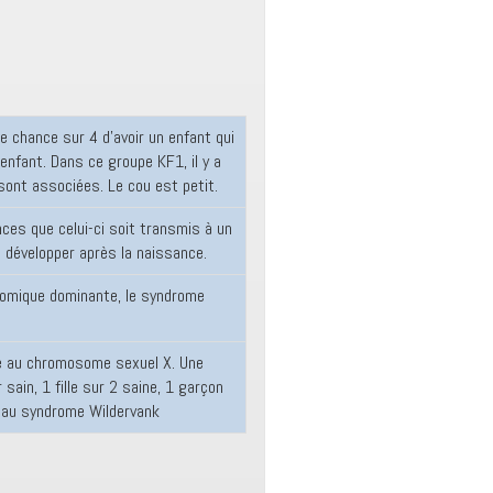
e chance sur 4 d’avoir un enfant qui
enfant. Dans ce groupe KF1, il y a
ont associées. Le cou est petit.
nces que celui-ci soit transmis à un
e développer après la naissance.
osomique dominante, le syndrome
iée au chromosome sexuel X. Une
ain, 1 fille sur 2 saine, 1 garçon
é au syndrome Wildervank