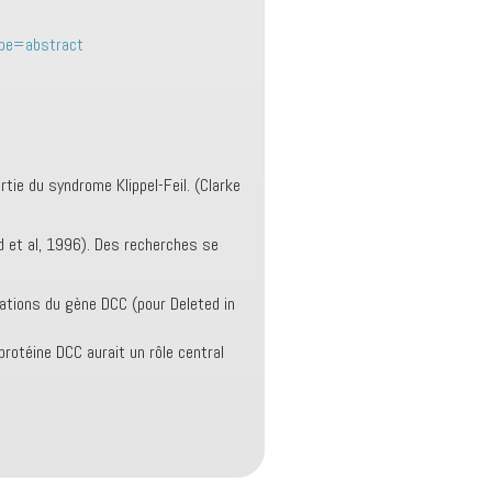
ype=abstract
ie du syndrome Klippel-Feil. (Clarke
d et al, 1996). Des recherches se
tations du gène DCC (pour Deleted in
otéine DCC aurait un rôle central