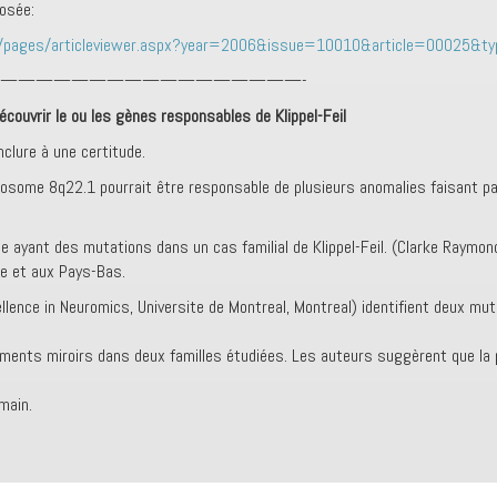
posée:
nal/pages/articleviewer.aspx?year=2006&issue=10010&article=00025&t
—————————————————-
couvrir le ou les gènes responsables de Klippel-Feil
nclure à une certitude.
osome 8q22.1 pourrait être responsable de plusieurs anomalies faisant part
 ayant des mutations dans un cas familial de Klippel-Feil. (Clarke Raymon
ie et aux Pays-Bas.
ellence in Neuromics, Universite de Montreal, Montreal) identifient deux mu
nts miroirs dans deux familles étudiées. Les auteurs suggèrent que la pr
main.