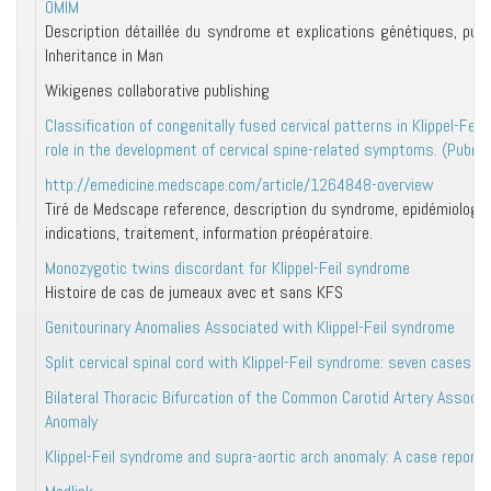
OMIM
Description détaillée du syndrome et explications génétiques, publ
Inheritance in Man
Wikigenes collaborative publishing
Classification of congenitally fused cervical patterns in Klippel-Feil
role in the development of cervical spine-related symptoms. (Pubme
http://emedicine.medscape.com/article/1264848-overview
Tiré de Medscape reference, description du syndrome, epidémiologie,
indications, traitement, information préopératoire.
Monozygotic twins discordant for Klippel-Feil syndrome
Histoire de cas de jumeaux avec et sans KFS
Genitourinary Anomalies Associated with Klippel-Feil syndrome
Split cervical spinal cord with Klippel-Feil syndrome: seven cases
Bilateral Thoracic Bifurcation of the Common Carotid Artery Associat
Anomaly
Klippel-Feil syndrome and supra-aortic arch anomaly: A case report