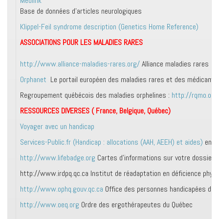
Medlink
Base de données d’articles neurologiques
Klippel-Feil syndrome description (Genetics Home Reference)
ASSOCIATIONS POUR LES MALADIES RARES
http://www.alliance-maladies-rares.org/
Alliance maladies rares (F
Orphanet
Le portail européen des maladies rares et des médicame
Regroupement québécois des maladies orphelines :
http://rqmo.org
RESSOURCES DIVERSES ( France, Belgique, Québec)
Voyager avec un handicap
Services-Public.fr (Handicap : allocations (AAH, AEEH) et aides)
en F
http://www.lifebadge.org
Cartes d’informations sur votre dossier m
http://www.irdpq.qc.ca Institut de réadaptation en déficience phys
http://www.ophq.gouv.qc.ca
Office des personnes handicapées du 
http://www.oeq.org
Ordre des ergothérapeutes du Québec