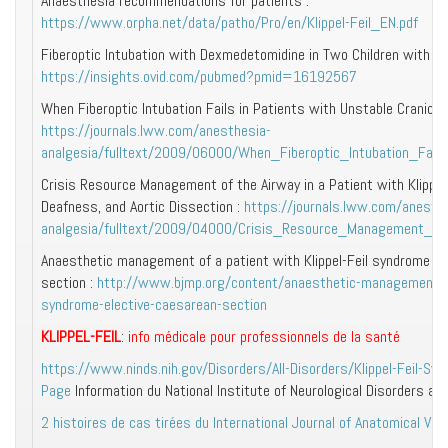
Anaesthesia recommendations for patients :
https://www.orpha.net/data/patho/Pro/en/Klippel-Feil_EN.pdf
Fiberoptic Intubation with Dexmedetomidine in Two Children with Sp
https://insights.ovid.com/pubmed?pmid=16192567
When Fiberoptic Intubation Fails in Patients with Unstable Craniove
https://journals.lww.com/anesthesia-
analgesia/fulltext/2009/06000/When_Fiberoptic_Intubation_Fail
Crisis Resource Management of the Airway in a Patient with Klippel
Deafness, and Aortic Dissection :
https://journals.lww.com/anesthe
analgesia/fulltext/2009/04000/Crisis_Resource_Management_of
Anaesthetic management of a patient with Klippel-Feil syndrome fo
section :
http://www.bjmp.org/content/anaesthetic-management-pat
syndrome-elective-caesarean-section
KLIPPEL-FEIL
:
info médicale pour professionnels de la santé
https://www.ninds.nih.gov/Disorders/All-Disorders/Klippel-Feil-Syn
Page
Information du National Institute of Neurological Disorders an
2 histoires de cas tirées du International Journal of Anatomical Var