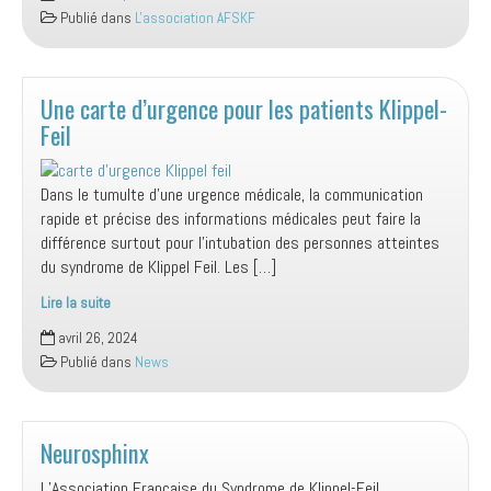
ans
Publié dans
L'association AFSKF
de
AFSKF
Une carte d’urgence pour les patients Klippel-
Feil
Dans le tumulte d’une urgence médicale, la communication
rapide et précise des informations médicales peut faire la
différence surtout pour l’intubation des personnes atteintes
du syndrome de Klippel Feil. Les […]
Lire la suite
Une
avril 26, 2024
carte
Publié dans
News
d’urgence
pour
les
patients
Neurosphinx
Klippel-
L’Association Française du Syndrome de Klippel-Feil