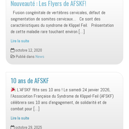
Nouveauté : Les Flyers de AFSKF!
Fusion congénitale de vertèbres cervicales, défaut de
segmentation de somites cervicaux… Ce sont des
caractéristiques du syndrome de Klippel Feil. Présentation
de cette maladie rare touchant environ […]
Lire la suite
Nouveauté
octobre 12, 2020
:
Publié dans
News
Les
Flyers
de
AFSKF!
10 ans de AFSKF
L’AFSKF fête ses 10 ans ! Le samedi 24 janvier 2026,
l’Association Française du Syndrome de Klippel-Feil (AFSKF)
célèbrera ses 10 ans d’engagement, de solidarité et de
combat pour […]
Lire la suite
10
octobre 29, 2025