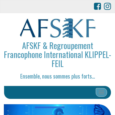
AFSKF & Regroupement
Francophone International KLIPPEL-
FEIL
Ensemble, nous sommes plus forts…
Afficher/
P
S
r
u