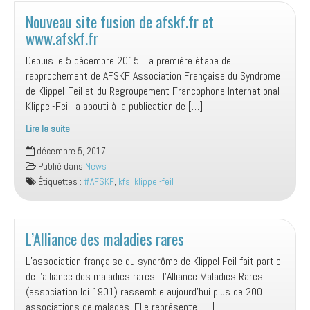
Nouveau site fusion de afskf.fr et
www.afskf.fr
Depuis le 5 décembre 2015: La première étape de
rapprochement de AFSKF Association Française du Syndrome
de Klippel-Feil et du Regroupement Francophone International
Klippel-Feil a abouti à la publication de […]
Lire la suite
Nouveau
décembre 5, 2017
site
Publié dans
News
fusion
Étiquettes :
#AFSKF
,
kfs
,
klippel-feil
de
afskf.fr
et
www.afskf.fr
L’Alliance des maladies rares
L’association française du syndrôme de Klippel Feil fait partie
de l’alliance des maladies rares. l’Alliance Maladies Rares
(association loi 1901) rassemble aujourd’hui plus de 200
associations de malades. Elle représente […]