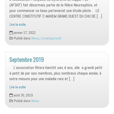
Feil
(AFSKF) fait désormais partie de la filière Neurosphinx, et
pour commencer ce beau partenariat une étude pilote . LE
CENTRE CONSTITUTIF C-MAVEM GRAND OUEST DU CHU DE […]
Lire la suite
Neurosphinx
janvier 17, 2022
Publié dans
News
,
Uncategorized
Septembre 2019
L’association fêtera bientôt ses 4 ans, elle a grandi petit
à petit de par ses membres, plus nombreux chaque année, à
notre mesure pour une maladie rare et […]
Lire la suite
Septembre
août 30, 2019
2019
Publié dans
News