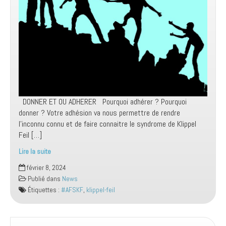
DONNER ET OU ADHERER Pourquoi adhérer ? Pourquoi
donner ? Votre adhésion va nous permettre de rendre
l’inconnu connu et de faire connaitre le syndrome de Klippel
Feil […]
Lire la suite
Campagne
février 8, 2024
de
Publié dans
News
Dons
Étiquettes :
#AFSKF
,
klippel-feil
et
Adhésions
2024