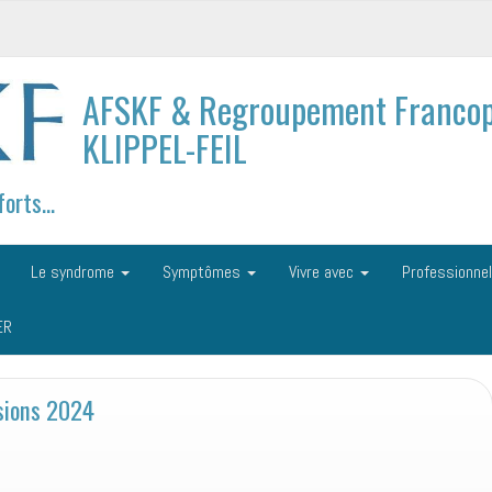
AFSKF & Regroupement Francop
KLIPPEL-FEIL
forts…
Le syndrome
Symptômes
Vivre avec
Professionne
ER
sions 2024