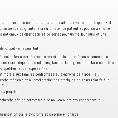
endre l’inconnu connu et de faire connaitre le syndrome de Klippel Feil
 formation de soignants, à créer un suivi de patient et poursuivre notre
s nationaux de diagnostic et de soins) pour un meilleur suivi et une
 Klippel Feil a pour but :
 médical et les autorités sanitaires et sociales, de façon notamment à
ces scientifiques et médicales, faciliter le diagnostic et faire connaître
Klippel-Feil aussi appelée KFS.
et morale aux familles confrontées au syndrome de Klippel-Feil.
herche médicale et à l’amélioration des pratiques de soins relatifs à la
-Feil.
eux projets:
recherche afin de permettre à de nouveaux projets concernant le
ulgarisation sur le syndrome et sa prise en charge,